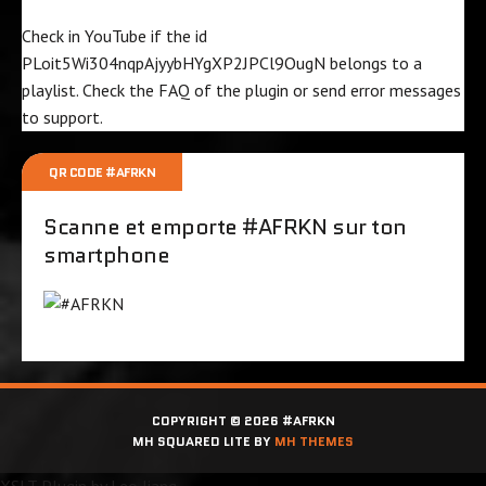
Check in YouTube if the id
PLoit5Wi304nqpAjyybHYgXP2JPCl9OugN
belongs to a
playlist. Check the
FAQ
of the plugin or send error messages
to
support
.
QR CODE #AFRKN
Scanne et emporte #AFRKN sur ton
smartphone
COPYRIGHT © 2026 #AFRKN
MH SQUARED LITE BY
MH THEMES