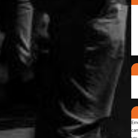
Err
can
yo