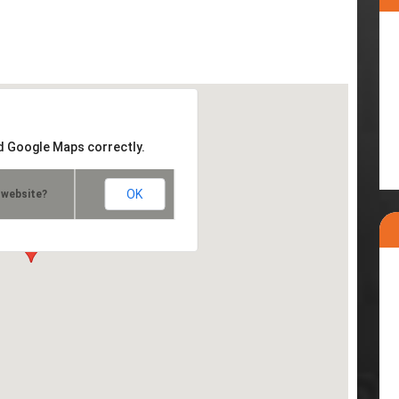
ad Google Maps correctly.
OK
 website?