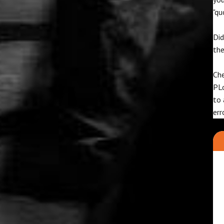
"qu
Did
th
Che
PL
to 
err