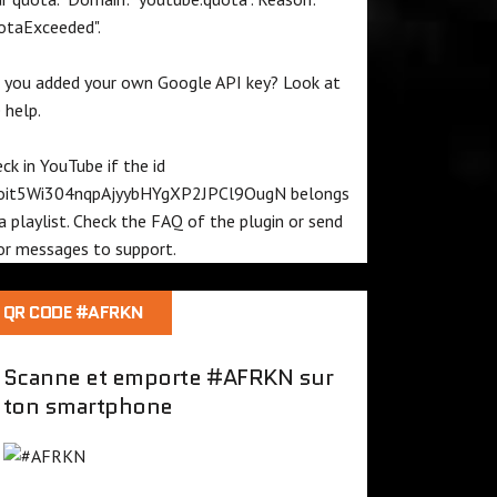
otaExceeded".
 you added your own Google API key? Look at
e
help
.
ck in YouTube if the id
oit5Wi304nqpAjyybHYgXP2JPCl9OugN
belongs
a playlist. Check the
FAQ
of the plugin or send
or messages to
support
.
QR CODE #AFRKN
Scanne et emporte #AFRKN sur
ton smartphone