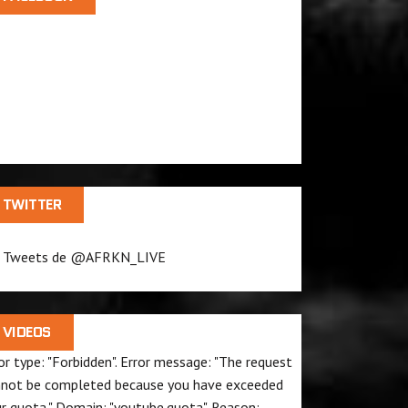
TWITTER
Tweets de @AFRKN_LIVE
VIDEOS
or type: "Forbidden". Error message: "The request
not be completed because you have exceeded
ur
quota
." Domain: "youtube.quota". Reason: