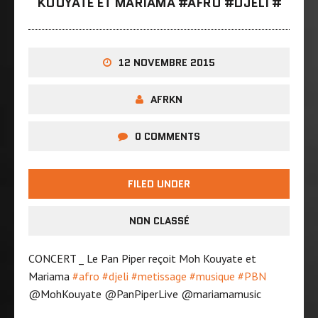
KOUYATE ET MARIAMA ‪#‎AFRO‬ ‪#‎DJELI‬ ‪#‎
12 NOVEMBRE 2015
AFRKN
0 COMMENTS
FILED UNDER
NON CLASSÉ
CONCERT _ Le Pan Piper reçoit Moh Kouyate et
Mariama
‪#‎
afro‬
‪#‎
djeli‬
‪#‎
metissage‬
‪#‎
musique‬
‪#‎
PBN‬
@MohKouyate @PanPiperLive @mariamamusic