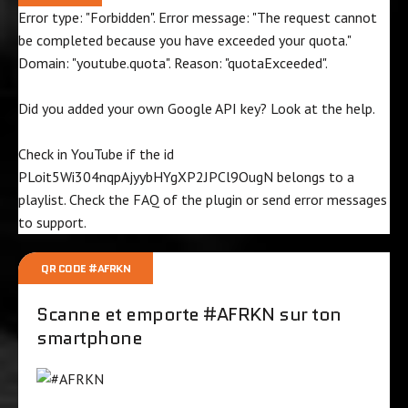
Error type: "Forbidden". Error message: "The request cannot
be completed because you have exceeded your
quota
."
Domain: "youtube.quota". Reason: "quotaExceeded".
Did you added your own Google API key? Look at the
help
.
Check in YouTube if the id
PLoit5Wi304nqpAjyybHYgXP2JPCl9OugN
belongs to a
playlist. Check the
FAQ
of the plugin or send error messages
to
support
.
QR CODE #AFRKN
Scanne et emporte #AFRKN sur ton
smartphone