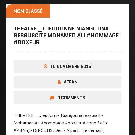
NON CLASSÉ
THEATRE _ DIEUDONNÉ NIANGOUNA
RESSUSCITE MOHAMED ALI ‪#‎HOMMAGE‬
‪#‎BOXEUR
10 NOVEMBRE 2015
AFRKN
0 COMMENTS
THEATRE _ Dieudonné Niangouna ressuscite
Mohamed Ali ‪#‎hommage‬ ‪#‎boxeur‬ ‪#‎icone‬ ‪#‎afro‬
‪#‎PBN‬ @TGPCDNStDenis A partir de demain,