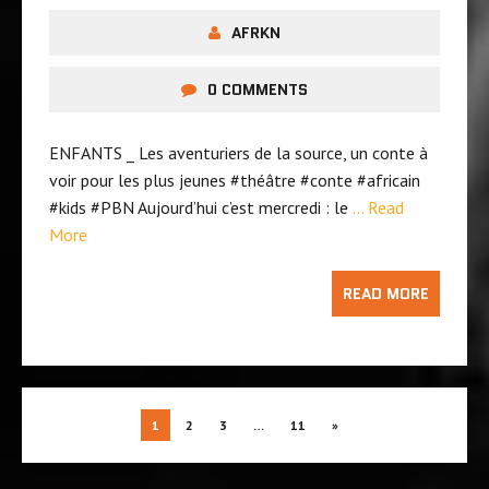
AFRKN
0 COMMENTS
ENFANTS _ Les aventuriers de la source, un conte à
voir pour les plus jeunes ‪#‎théâtre‬ ‪#‎conte‬ ‪#‎africain‬
‪#‎kids‬ ‪#‎PBN‬ Aujourd’hui c’est mercredi : le
… Read
More
READ MORE
1
2
3
…
11
»