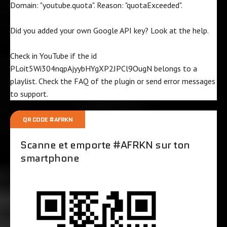
Domain: "youtube.quota". Reason: "quotaExceeded".
Did you added your own Google API key? Look at the
help
.
Check in YouTube if the id
PLoit5Wi304nqpAjyybHYgXP2JPCl9OugN
belongs to a
playlist. Check the
FAQ
of the plugin or send error messages
to
support
.
QR CODE #AFRKN
Scanne et emporte #AFRKN sur ton
smartphone