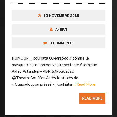
10 NOVEMBRE 2015
AFRKN
0 COMMENTS
HUMOUR _ Roukiata Ouedraogo « tombe le
masque » dans son nouveau spectacle ‪#‎comique‬
‪#‎afro‬ ‪#‎standup‬ ‪#‎PBN‬ @RoukiataO
@TheatreBouffon Après le succès de
« Ouagadougou préssé », Roukiata
… Read More
READ MORE