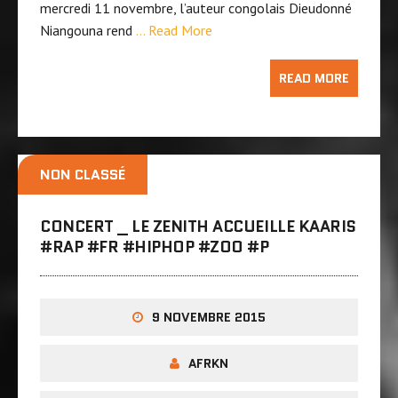
mercredi 11 novembre, l’auteur congolais Dieudonné
Niangouna rend
… Read More
READ MORE
NON CLASSÉ
CONCERT _ LE ZENITH ACCUEILLE KAARIS
‪#‎RAP‬ ‪#‎FR‬ ‪#‎HIPHOP‬ ‪#‎ZOO‬ ‪#‎P
9 NOVEMBRE 2015
AFRKN