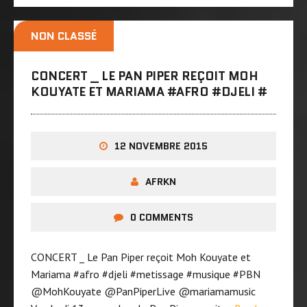
NON CLASSÉ
CONCERT _ LE PAN PIPER REÇOIT MOH
KOUYATE ET MARIAMA ‪#‎AFRO‬ ‪#‎DJELI‬ ‪#‎
12 NOVEMBRE 2015
AFRKN
0 COMMENTS
CONCERT _ Le Pan Piper reçoit Moh Kouyate et
Mariama ‪#‎afro‬ ‪#‎djeli‬ ‪#‎metissage‬ ‪#‎musique‬ ‪#‎PBN‬
@MohKouyate @PanPiperLive @mariamamusic