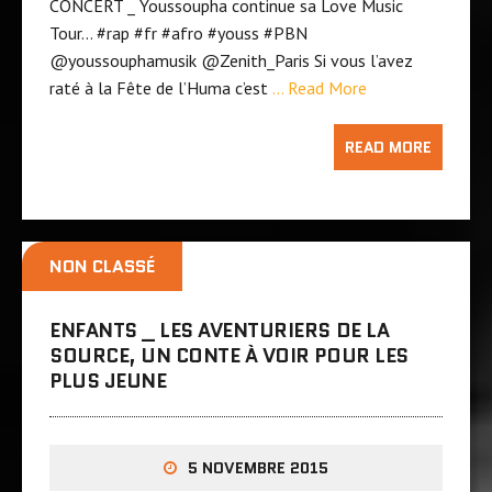
CONCERT _ Youssoupha continue sa Love Music
Tour… ‪#‎rap‬ ‪#‎fr‬ ‪#‎afro‬ ‪#‎youss‬ ‪#‎PBN‬
@youssouphamusik @Zenith_Paris Si vous l’avez
raté à la Fête de l’Huma c’est
… Read More
READ MORE
NON CLASSÉ
ENFANTS _ LES AVENTURIERS DE LA
SOURCE, UN CONTE À VOIR POUR LES
PLUS JEUNE
5 NOVEMBRE 2015