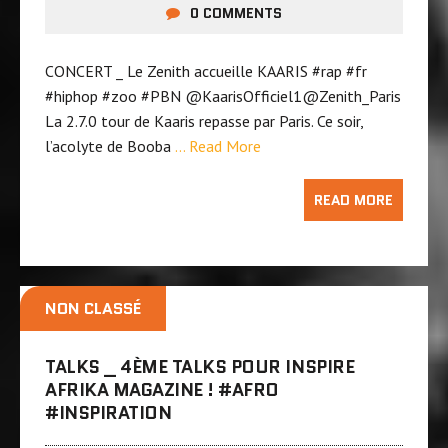
0 COMMENTS
CONCERT _ Le Zenith accueille KAARIS ‪#‎rap‬ ‪#‎fr‬
‪#‎hiphop‬ ‪#‎zoo‬ ‪#‎PBN‬ @KaarisOfficiel1@Zenith_Paris
La 2.7.0 tour de Kaaris repasse par Paris. Ce soir,
l’acolyte de Booba
… Read More
READ MORE
NON CLASSÉ
TALKS _ 4ÈME TALKS POUR INSPIRE
AFRIKA MAGAZINE ! ‪#‎AFRO‬
‪#‎INSPIRATION‬