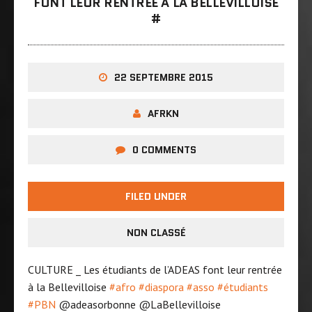
FONT LEUR RENTRÉE À LA BELLEVILLOISE
‪#‎
22 SEPTEMBRE 2015
AFRKN
0 COMMENTS
FILED UNDER
NON CLASSÉ
CULTURE _ Les étudiants de l’ADEAS font leur rentrée
à la Bellevilloise
‪#‎
afro‬
‪#‎
diaspora‬
‪#‎
asso‬
‪#‎
étudiants‬
‪#‎
PBN‬
@adeasorbonne @LaBellevillois
e