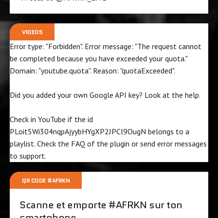
VIDEOS
Error type: "Forbidden". Error message: "The request cannot
be completed because you have exceeded your
quota
."
Domain: "youtube.quota". Reason: "quotaExceeded".
Did you added your own Google API key? Look at the
help
.
Check in YouTube if the id
PLoit5Wi304nqpAjyybHYgXP2JPCl9OugN
belongs to a
playlist. Check the
FAQ
of the plugin or send error messages
to
support
.
QR CODE #AFRKN
Scanne et emporte #AFRKN sur ton
smartphone