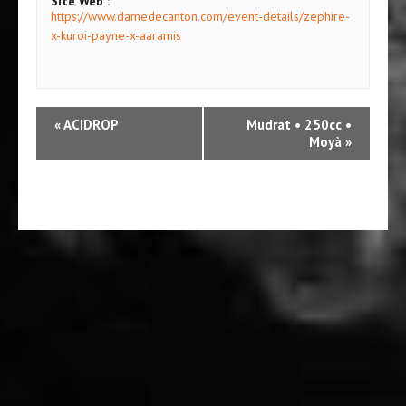
Site Web :
https://www.damedecanton.com/event-details/zephire-
x-kuroi-payne-x-aaramis
N
«
ACIDROP
Mudrat • 250cc •
a
Moyà
»
v
i
g
a
t
i
o
n
É