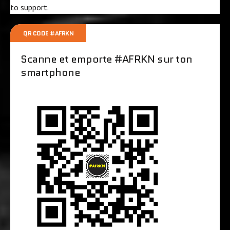
to
support
.
QR CODE #AFRKN
Scanne et emporte #AFRKN sur ton
smartphone