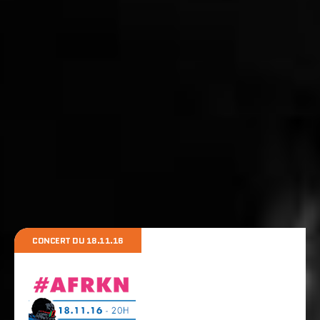
v
é
n
é
m
e
n
t
CONCERT DU 18.11.16