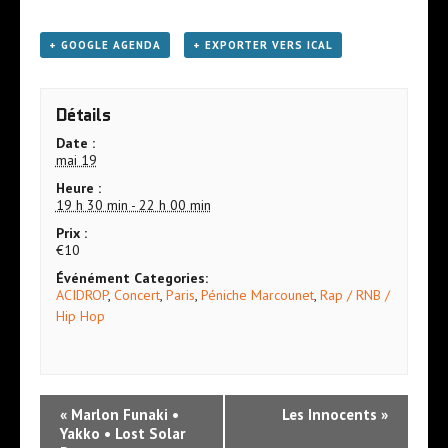
+ GOOGLE AGENDA
+ EXPORTER VERS ICAL
Détails
Date :
mai 19
Heure :
19 h 30 min - 22 h 00 min
Prix :
€10
Événément Categories:
ACIDROP
,
Concert
,
Paris
,
Péniche Marcounet
,
Rap / RNB /
Hip Hop
N
«
Marlon Funaki •
Les Innocents
»
a
Yakko • Lost Solar