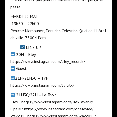
passe !
​MARDI 19 MAI
️ ​19h30 – 22h00
Péniche Marcounet, ​Port des Célestins, Quai de l’Hôtel
de ville, 75004 Paris
——–
​ LINE UP ———-
​ 20H – Eley :
https://www.instagram.com/eley_records/
​ Guest…
​21H/21H30 – TYF :
https://www.instagram.com/tyfxlx/
​ 21H30/22H – Le Trio :
Llex : https://www.instagram.com/llex_avenir/
Opale : https://www.instagram.com/opaleviee/
Wavy01 : https://www.instagram.com/wavy01_/