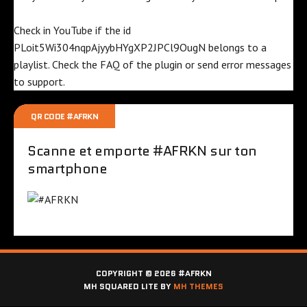
Check in YouTube if the id
PLoit5Wi304nqpAjyybHYgXP2JPCl9OugN
belongs to a
playlist. Check the
FAQ
of the plugin or send error messages
to
support
.
QR CODE #AFRKN
Scanne et emporte #AFRKN sur ton
smartphone
COPYRIGHT © 2026 #AFRKN
MH SQUARED LITE BY
MH THEMES