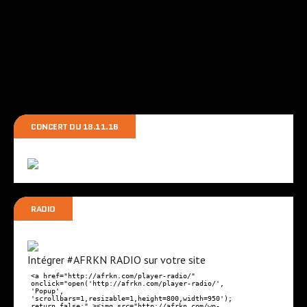
e
n
t
CONCERT DU 18.11.16
RADIO
Intégrer #AFRKN RADIO sur votre site