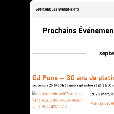
AFFICHER LES ÉVÉNEMENTS
Prochains Événemen
N
a
sept
v
i
g
DJ Pone – 30 ans de plati
a
septembre 25 @ 20 h 30 min
-
septembre 26 @ 1 h 00 
t
2026 marque l
i
Voir les détai
o
n