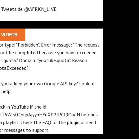
Tweets de @AFRKN_LIVE
VIDEOS
or type: "Forbidden". Error message: "The request
not be completed because you have exceeded
ur
quota
." Domain: "youtube.quota". Reason:
otaExceeded".
 you added your own Google API key? Look at
e
help
.
ck in YouTube if the id
oit5Wi304nqpAjyybHYgXP2JPCl9OugN
belongs
a playlist. Check the
FAQ
of the plugin or send
or messages to
support
.