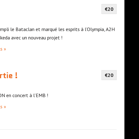
€20
empli le Bataclan et marqué les esprits à l’Olympia, A2H
keda avec un nouveau projet !
ls »
tie !
€20
 en concert à l’EMB !
ls »