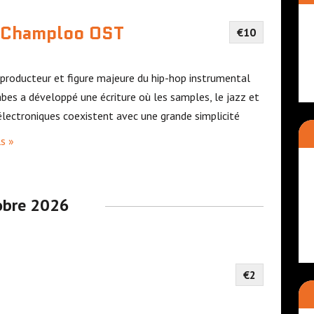
v
é
i Champloo OST
€10
n
e
producteur et figure majeure du hip-hop instrumental
m
abes a développé une écriture où les samples, le jazz et
e
électroniques coexistent avec une grande simplicité
n
ls »
t
s
obre 2026
€2