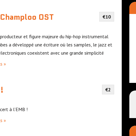
'
a
i Champloo OST
€10
f
f
producteur et figure majeure du hip-hop instrumental
i
abes a développé une écriture où les samples, le jazz et
c
électroniques coexistent avec une grande simplicité
h
ls »
a
g
!
e
€2
d
e
ncert à l’EMB !
s
ls »
é