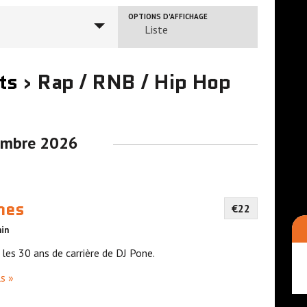
N
OPTIONS D'AFFICHAGE
Liste
a
v
ts
› Rap / RNB / Hip Hop
i
g
a
embre 2026
t
i
o
nes
€22
n
p
min
a
es 30 ans de carrière de DJ Pone.
r
ls »
l