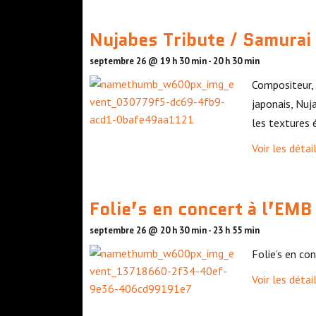
d
Nujabes Tribute / Samura
e
l
septembre 26 @ 19 h 30 min
-
20 h 30 min
a
Compositeur, 
l
japonais, Nuj
les textures 
i
s
Voir les détai
t
e
Folie’s en concert à l’EMB 
d
septembre 26 @ 20 h 30 min
-
23 h 55 min
e
Folie’s en co
s
É
Voir les détai
v