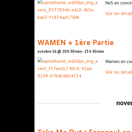
NeS en concer
Voir les détai
WAMEN + 1ère Partie
octobre 16 @ 20 h 30 min
-
23 h 30 min
Wamen en con
Voir les détai
nove