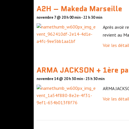
A2H – Makeda Marseille
novembre 7 @ 20 h 00 min
-
22 h 30 min
Après avoir r
revient au Ma
Voir les détai
ARMA JACKSON + 1ère par
novembre 14 @ 20 h 30 min
-
23 h 30 min
ARMA JACKSON
Voir les détai