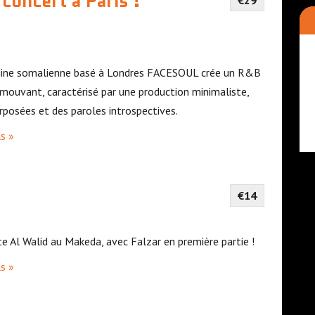
concert à Paris !
€29
origine somalienne basé à Londres FACESOUL crée un R&B
mouvant, caractérisé par une production minimaliste,
rposées et des paroles introspectives.
ls »
€14
e Al Walid au Makeda, avec Falzar en première partie !
ls »