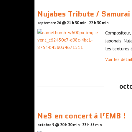
é
Nujabes Tribute / Samura
n
e
septembre 26 @ 21 h 30 min
-
22 h 30 min
m
Compositeur, 
e
japonais, Nuj
n
les textures 
t
Voir les détai
s
oct
NeS en concert à l’EMB !
octobre 9 @ 20 h 30 min
-
23 h 55 min