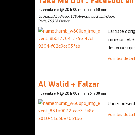
Take Me Out : Facesoul en 
novembre 3 @ 20 h 00 min
-
22 h 30 min
Le Hasard Ludique
,
128 Avenue de Saint-Ouen
Paris
,
75018
France
L’artiste d’
immersif et é
des voix supe
Voir les détai
Al Walid + Falzar
novembre 6 @ 20 h 00 min
-
23 h 00 min
Under présent
Voir les détai