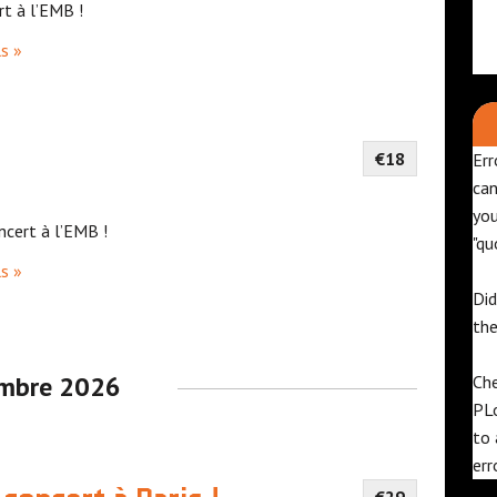
t à l’EMB !
ls »
€18
Err
can
yo
cert à l’EMB !
"qu
ls »
Did
th
mbre 2026
Che
PL
to 
err