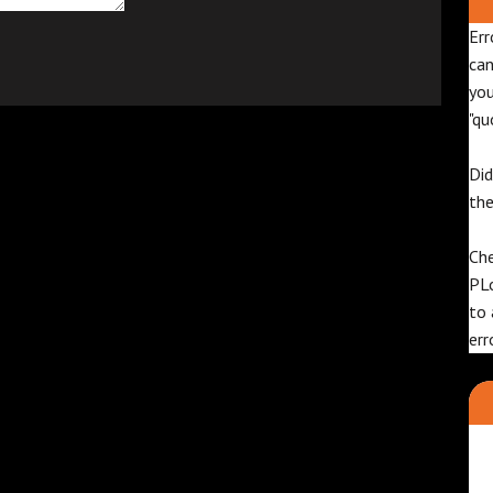
Err
can
yo
"qu
Did
th
Che
PL
to 
err