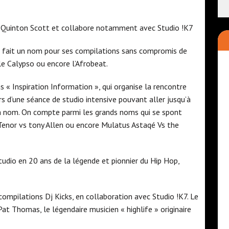
ar Quinton Scott et collabore notamment avec Studio !K7
t fait un nom pour ses compilations sans compromis de
 le Calypso ou encore l’Afrobeat.
s « Inspiration Information », qui organise la rencontre
rs d’une séance de studio intensive pouvant aller jusqu’à
un nom. On compte parmi les grands noms qui se spont
i Tenor vs tony Allen ou encore Mulatus Astaqé Vs the
udio en 20 ans de la légende et pionnier du Hip Hop,
compilations Dj Kicks, en collaboration avec Studio !K7. Le
t Thomas, le légendaire musicien « highlife » originaire