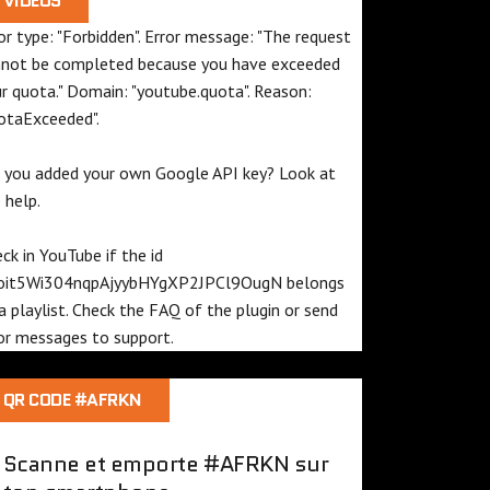
VIDEOS
or type: "Forbidden". Error message: "The request
not be completed because you have exceeded
ur
quota
." Domain: "youtube.quota". Reason:
otaExceeded".
 you added your own Google API key? Look at
e
help
.
ck in YouTube if the id
oit5Wi304nqpAjyybHYgXP2JPCl9OugN
belongs
a playlist. Check the
FAQ
of the plugin or send
or messages to
support
.
QR CODE #AFRKN
Scanne et emporte #AFRKN sur