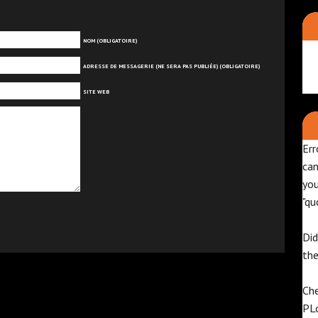
NOM (OBLIGATOIRE)
ADRESSE DE MESSAGERIE (NE SERA PAS PUBLIÉE) (OBLIGATOIRE)
SITE WEB
Err
can
yo
"qu
Did
th
Che
PL