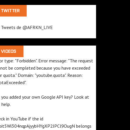
TWITTER
Tweets de @AFRKN_LIVE
VIDEOS
or type: "Forbidden". Error message: "The request
not be completed because you have exceeded
ur
quota
." Domain: "youtube.quota". Reason:
otaExceeded".
 you added your own Google API key? Look at
e
help
.
ck in YouTube if the id
oit5Wi304nqpAjyybHYgXP2JPCl9OugN
belongs