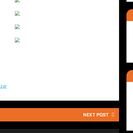
zar
NEXT POST