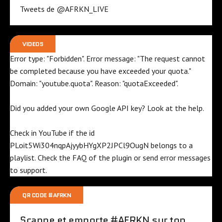
Tweets de @AFRKN_LIVE
VIDEOS
Error type: "Forbidden". Error message: "The request cannot
be completed because you have exceeded your
quota
."
Domain: "youtube.quota". Reason: "quotaExceeded".
Did you added your own Google API key? Look at the
help
.
Check in YouTube if the id
PLoit5Wi304nqpAjyybHYgXP2JPCl9OugN
belongs to a
playlist. Check the
FAQ
of the plugin or send error messages
to
support
.
QR CODE #AFRKN
Scanne et emporte #AFRKN sur ton