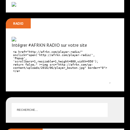
É
t
v
s
é
RADIO
n
e
Intégrer #AFRKN RADIO sur votre site
m
e
n
t
s