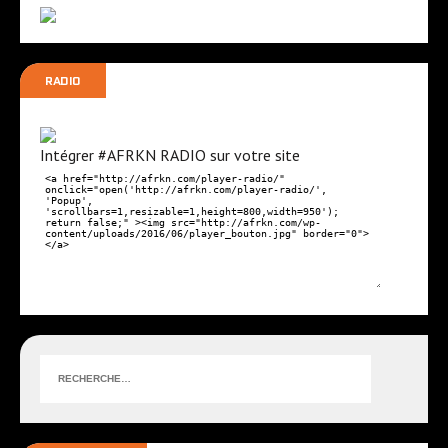
É
t
v
s
é
RADIO
n
e
Intégrer #AFRKN RADIO sur votre site
m
e
n
t
s