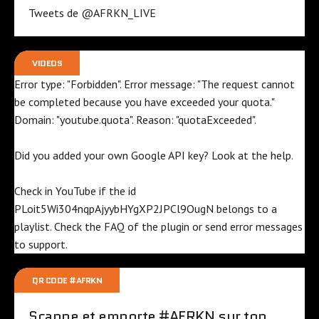
Tweets de @AFRKN_LIVE
VIDEOS
Error type: "Forbidden". Error message: "The request cannot
be completed because you have exceeded your
quota
."
Domain: "youtube.quota". Reason: "quotaExceeded".
Did you added your own Google API key? Look at the
help
.
Check in YouTube if the id
PLoit5Wi304nqpAjyybHYgXP2JPCl9OugN
belongs to a
playlist. Check the
FAQ
of the plugin or send error messages
to
support
.
QR CODE #AFRKN
Scanne et emporte #AFRKN sur ton