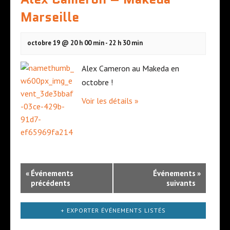
Marseille
octobre 19 @ 20 h 00 min
-
22 h 30 min
Alex Cameron au Makeda en
octobre !
Voir les détails »
N
«
Événements
Événements
»
a
précédents
suivants
v
+ EXPORTER ÉVÉNEMENTS LISTÉS
i