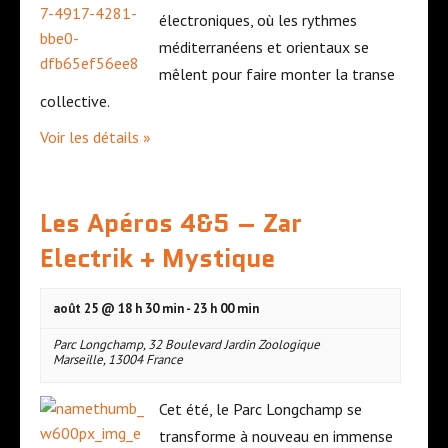
l
h
électroniques, où les rythmes
a
a
méditerranéens et orientaux se
l
g
mêlent pour faire monter la transe
i
e
collective.
s
d
Voir les détails »
t
e
e
s
Les Apéros 4&5 – Zar
d
é
e
Electrik + Mystique
v
s
é
août 25 @ 18 h 30 min
-
23 h 00 min
É
n
v
e
Parc Longchamp
,
32 Boulevard Jardin Zoologique
Marseille
,
13004
France
é
m
n
e
Cet été, le Parc Longchamp se
e
transforme à nouveau en immense
n