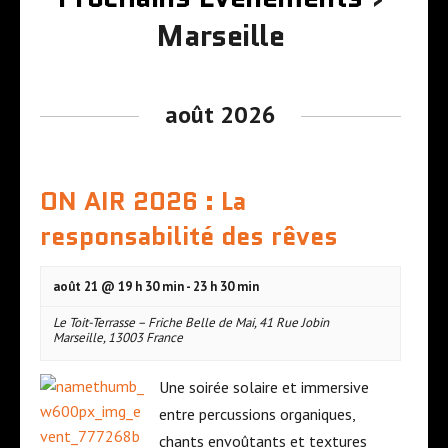
t
Marseille
i
N
o
a
août 2026
n
v
p
i
a
ON AIR 2026 : La
g
r
responsabilité des rêves
a
l
t
'
août 21 @ 19 h 30 min
-
23 h 30 min
i
a
Le Toit-Terrasse – Friche Belle de Mai
,
41 Rue Jobin
o
f
Marseille
,
13003
France
n
f
d
Une soirée solaire et immersive
i
entre percussions organiques,
e
c
chants envoûtants et textures