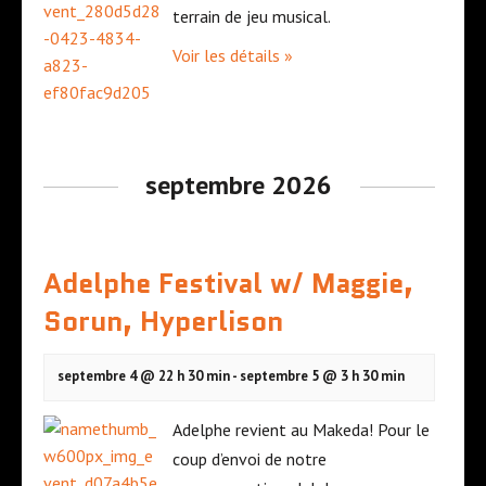
terrain de jeu musical.
m
t
e
s
Voir les détails »
n
t
s
septembre 2026
Adelphe Festival w/ Maggie,
Sorun, Hyperlison
septembre 4 @ 22 h 30 min
-
septembre 5 @ 3 h 30 min
Adelphe revient au Makeda! Pour le
coup d’envoi de notre