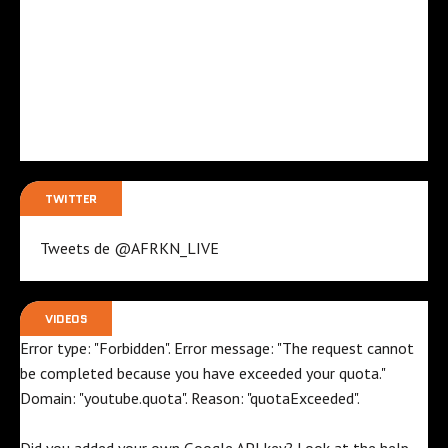
TWITTER
Tweets de @AFRKN_LIVE
VIDEOS
Error type: "Forbidden". Error message: "The request cannot
be completed because you have exceeded your
quota
."
Domain: "youtube.quota". Reason: "quotaExceeded".
Did you added your own Google API key? Look at the
help
.