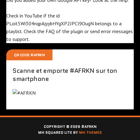
Check in YouTube if the id
PLoit5Wi304nqpAjyybHYgXP2JPCl9OugN
belongs to a
playlist. Check the
FAQ
of the plugin or send error messages
to
support
.
QR CODE #AFRKN
Scanne et emporte #AFRKN sur ton
smartphone
COPYRIGHT © 2026 #AFRKN
MH SQUARED LITE BY
MH THEMES