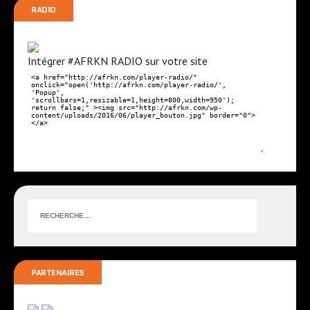
é
t
RADIO
n
s
e
Intégrer #AFRKN RADIO sur votre site
m
e
n
t
s
PARTENAIRES