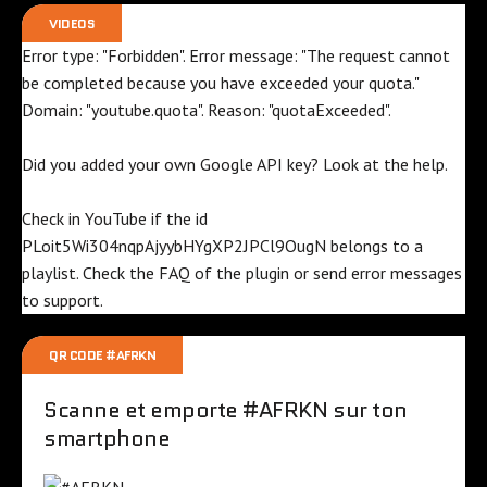
VIDEOS
Error type: "Forbidden". Error message: "The request cannot
be completed because you have exceeded your
quota
."
Domain: "youtube.quota". Reason: "quotaExceeded".
Did you added your own Google API key? Look at the
help
.
Check in YouTube if the id
PLoit5Wi304nqpAjyybHYgXP2JPCl9OugN
belongs to a
playlist. Check the
FAQ
of the plugin or send error messages
to
support
.
QR CODE #AFRKN
Scanne et emporte #AFRKN sur ton
smartphone