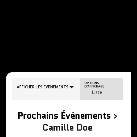
N
OPTIONS
D'AFFICHAGE
AFFICHER LES ÉVÉNEMENTS
Liste
a
v
Prochains Événements
i
›
g
Camille Doe
a