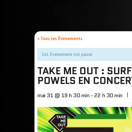
« Tous les Événements
Cet Événément est passé
TAKE ME OUT : SURF
POWELS EN CONCER
|
mai 31 @ 19 h 30 min
-
22 h 30 min