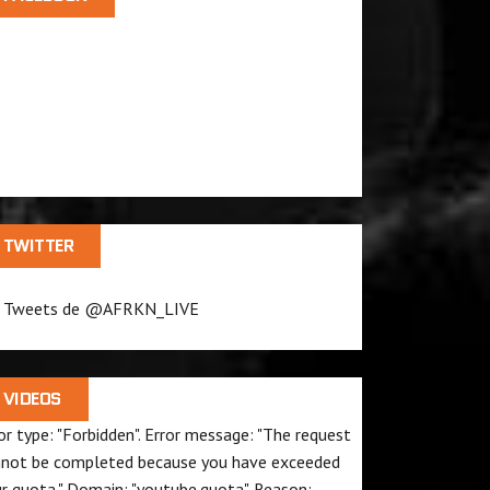
TWITTER
Tweets de @AFRKN_LIVE
VIDEOS
or type: "Forbidden". Error message: "The request
not be completed because you have exceeded
ur
quota
." Domain: "youtube.quota". Reason: