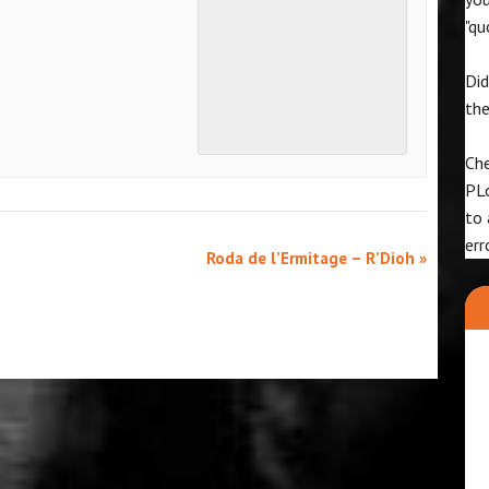
"qu
Did
th
Che
PL
to 
err
Roda de l’Ermitage – R’Dioh
»