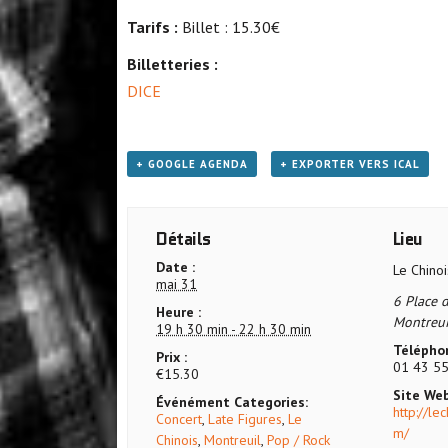
Tarifs :
Billet : 15.30€
Billetteries :
DICE
+ GOOGLE AGENDA
+ EXPORTER VERS ICAL
Détails
Lieu
Date :
Le Chinoi
mai 31
6 Place 
Heure :
Montreui
19 h 30 min - 22 h 30 min
Téléphon
Prix :
01 43 55
€15.30
Site Web
Événément Categories:
http://le
Concert
,
Late Figures
,
Le
m/
Chinois
,
Montreuil
,
Pop / Rock