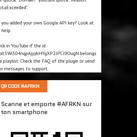
otaExceeded".
 you added your own Google API key? Look at
e
help
.
ck in YouTube if the id
oit5Wi304nqpAjyybHYgXP2JPCl9OugN
belongs
a playlist. Check the
FAQ
of the plugin or send
or messages to
support
.
QR CODE #AFRKN
Scanne et emporte #AFRKN sur
ton smartphone