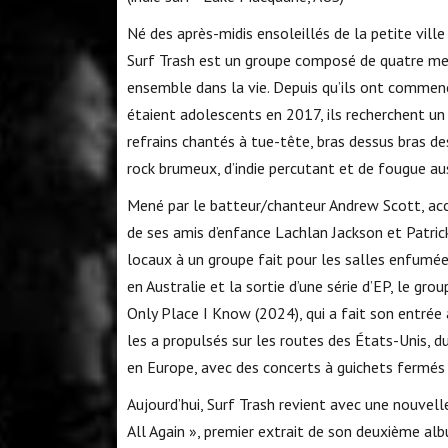
Né des après-midis ensoleillés de la petite ville
Surf Trash est un groupe composé de quatre mei
ensemble dans la vie. Depuis qu’ils ont commenc
étaient adolescents en 2017, ils recherchent un s
refrains chantés à tue-tête, bras dessus bras d
rock brumeux, d’indie percutant et de fougue au
Mené par le batteur/chanteur Andrew Scott, acc
de ses amis d’enfance Lachlan Jackson et Patrick
locaux à un groupe fait pour les salles enfumée
en Australie et la sortie d’une série d’EP, le gr
Only Place I Know (2024), qui a fait son entrée
les a propulsés sur les routes des États-Unis, 
en Europe, avec des concerts à guichets fermés
Aujourd’hui, Surf Trash revient avec une nouvelle
All Again », premier extrait de son deuxième alb