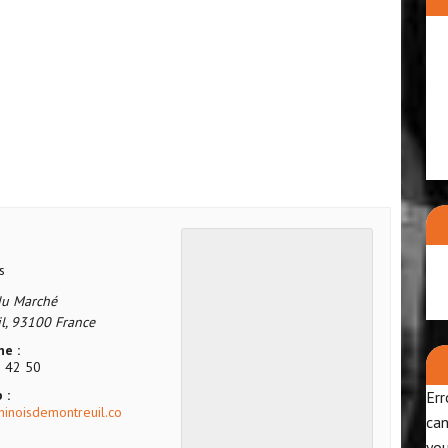
s
du Marché
l
,
93100
France
e :
 42 50
 :
Err
chinoisdemontreuil.co
can
yo