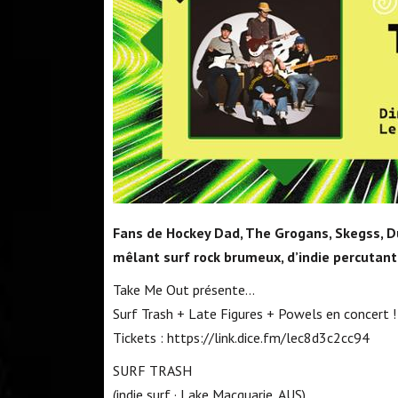
Fans de Hockey Dad, The Grogans, Skegss, D
mêlant surf rock brumeux, d’indie percutant
Take Me Out présente…
Surf Trash + Late Figures + Powels en concert !
Tickets : https://link.dice.fm/lec8d3c2cc94
SURF TRASH
(indie surf · Lake Macquarie, AUS)