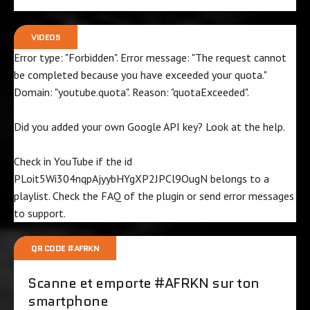
VIDEOS
Error type: "Forbidden". Error message: "The request cannot
be completed because you have exceeded your
quota
."
Domain: "youtube.quota". Reason: "quotaExceeded".
Did you added your own Google API key? Look at the
help
.
Check in YouTube if the id
PLoit5Wi304nqpAjyybHYgXP2JPCl9OugN
belongs to a
playlist. Check the
FAQ
of the plugin or send error messages
to
support
.
QR CODE #AFRKN
Scanne et emporte #AFRKN sur ton
smartphone